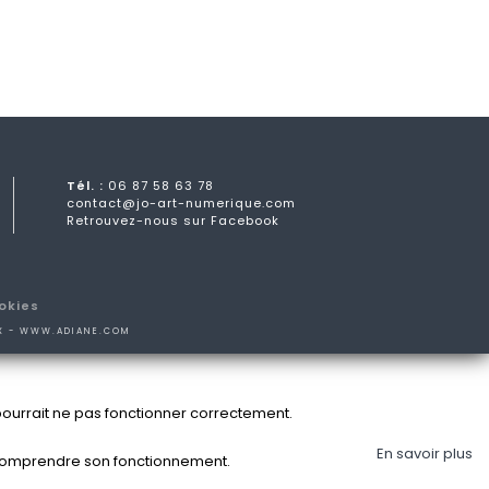
Tél. :
06 87 58 63 78
contact@jo-art-numerique.com
Retrouvez-nous sur Facebook
okies
X -
WWW.ADIANE.COM
b pourrait ne pas fonctionner correctement.
En savoir plus
de comprendre son fonctionnement.