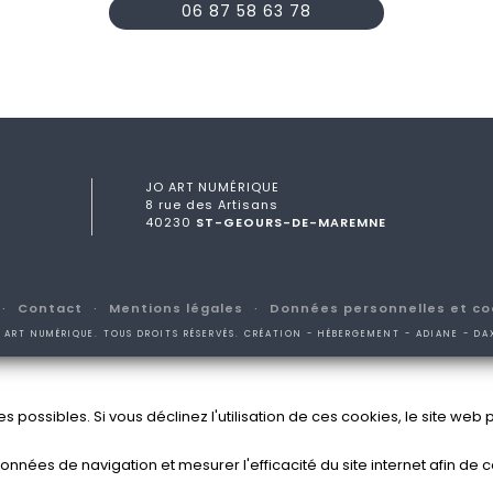
06 87 58 63 78
JO ART NUMÉRIQUE
8 rue des Artisans
40230
ST-GEOURS-DE-MAREMNE
Contact
Mentions légales
Données personnelles et co
 ART NUMÉRIQUE. TOUS DROITS RÉSERVÉS. CRÉATION - HÉBERGEMENT - ADIANE - DA
s possibles. Si vous déclinez l'utilisation de ces cookies, le site we
s données de navigation et mesurer l'efficacité du site internet afin 